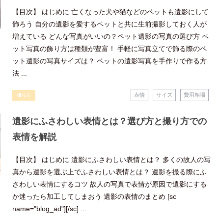
【目次】 はじめに 亡くなった犬や猫などのペットも遺影にして
飾ろう 自分の遺影を愛するペットと共に生前撮影しておく人が
増えている どんな写真がいいの？ペット遺影の写真の選び方 ペ
ット写真の飾り方は種類が豊富！ 手軽に写真立てで飾る際のペ
ット遺影の写真サイズは？ ペットの遺影写真を手作りで作る方
法 ...
表情
サイズ
費用相場
撮り方
遺影にふさわしい表情とは？選び方と撮り方での
表情を解説
【目次】 はじめに 遺影にふさわしい表情とは？ 多くの故人の写
真から遺影を選ぶ上でふさわしい表情とは？ 遺影を撮る際にふ
さわしい表情にするコツ 故人の写真で表情が原因で遺影にする
か迷ったら加工してしまおう 遺影の表情のまとめ [sc
name="blog_ad"][/sc] ...