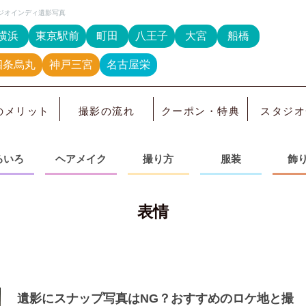
ジオインディ遺影写真
横浜
東京駅前
町田
八王子
大宮
船橋
四条烏丸
神戸三宮
名古屋栄
のメリット
撮影の流れ
クーポン・特典
スタジオ
ろいろ
ヘアメイク
撮り方
服装
飾
表情
遺影にスナップ写真はNG？おすすめのロケ地と撮