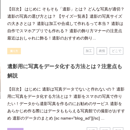
【目次】 はじめに そもそも「遺影」とは？ どんな写真が適切？
遺影の写真の選び方とは？ 【サイズ一覧表】遺影の写真サイズ
の大きさとは？ 遺影は加工や合成して作れるって本当？ 遺影は
自作でスマホアプリでも作れる？ 遺影の飾り方マナーの注意点
最近はおしゃれに飾る！遺影のおすすめの飾り...
加工
表情
どこで
撮り方
遺影用に写真をデータ化する方法とは？注意点も
解説
【目次】 はじめに 遺影は写真データでないと作れないの？ 遺影
用に写真をデータ化する方法とは？ 遺影をスマホの写真で作り
たい！データから遺影写真を作るのにお勧めのサービス 遺影を
あらかじめ作る際にはデータももらえる写真館での撮影がおすす
め 遺影のデータのまとめ [sc name="blog_ad"][/sc] ...