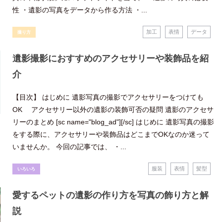
性 ・遺影の写真をデータから作る方法 ・...
加工
表情
データ
撮り方
遺影撮影におすすめのアクセサリーや装飾品を紹
介
【目次】 はじめに 遺影写真の撮影でアクセサリーをつけても
OK アクセサリー以外の遺影の装飾可否の疑問 遺影のアクセサ
リーのまとめ [sc name="blog_ad"][/sc] はじめに 遺影写真の撮影
をする際に、アクセサリーや装飾品はどこまでOKなのか迷って
いませんか。 今回の記事では、 ・...
服装
表情
髪型
いろいろ
愛するペットの遺影の作り方を写真の飾り方と解
説