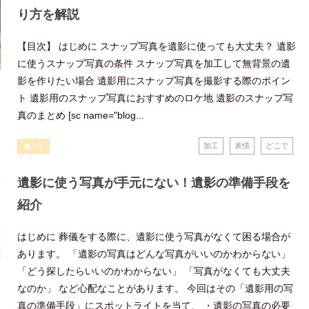
り方を解説
【目次】 はじめに スナップ写真を遺影に使っても大丈夫？ 遺影
に使うスナップ写真の条件 スナップ写真を加工して無背景の遺
影を作りたい場合 遺影用にスナップ写真を撮影する際のポイン
ト 遺影用のスナップ写真におすすめのロケ地 遺影のスナップ写
真のまとめ [sc name="blog...
加工
表情
どこで
撮り方
遺影に使う写真が手元にない！遺影の準備手段を
紹介
はじめに 葬儀をする際に、遺影に使う写真がなくて困る場合が
あります。 「遺影の写真はどんな写真がいいのかわからない」
「どう探したらいいのかわからない」 「写真がなくても大丈夫
なのか」 など心配なことがあります。 今回はその「遺影用の写
真の準備手段」にスポットライトを当て、 ・遺影の写真の必要