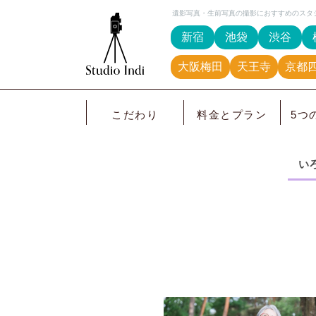
遺影写真・生前写真の撮影におすすめのスタ
新宿
池袋
渋谷
大阪梅田
天王寺
京都
こだわり
料金とプラン
5つ
い